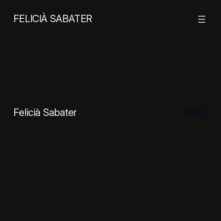
Saltar
al
FELICIÀ SABATER
contenido
Felicià Sabater
Instagra
Facebo
X