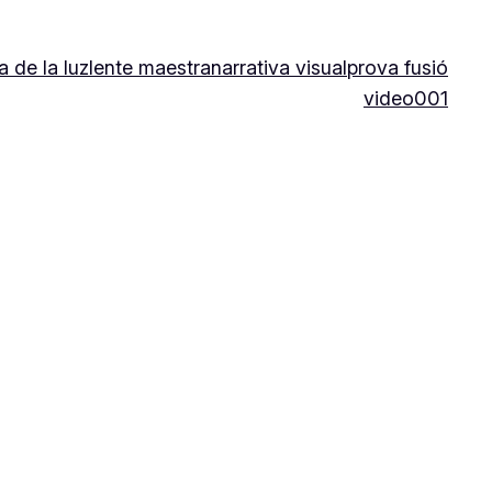
a de la luz
lente maestra
narrativa visual
prova fusió
video001