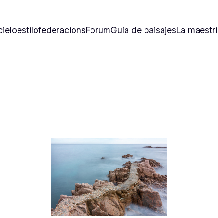
cielo
estilo
federacions
Forum
Guía de paisajes
La maestri