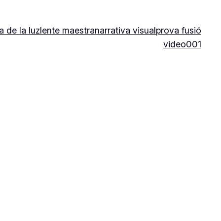
a de la luz
lente maestra
narrativa visual
prova fusió
video001