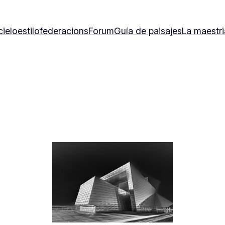
cielo
estilo
federacions
Forum
Guía de paisajes
La maestri